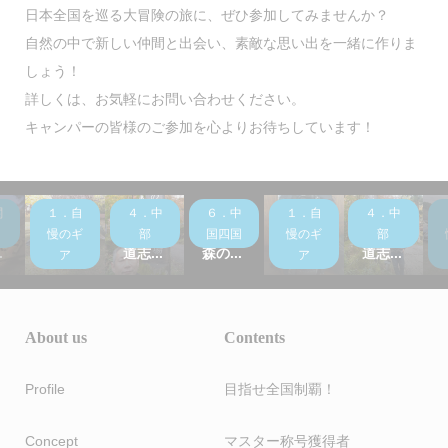
日本全国を巡る大冒険の旅に、ぜひ参加してみませんか？
自然の中で新しい仲間と出会い、素敵な思い出を一緒に作りま
しょう！
詳しくは、お気軽にお問い合わせください。
キャンパーの皆様のご参加を心よりお待ちしています！
関
１．自
４．中
６．中
１．自
４．中
川
ギア紹
山梨県
鳥取県
ギア紹
山梨県
介 タ
制覇！
制覇！
介 登
制覇！
慢のギ
部
国四国
慢のギ
部
.
ープ...
道志...
森の...
山に...
道志...
ア
ア
About us
Contents
Profile
目指せ全国制覇！
Concept
マスター称号獲得者