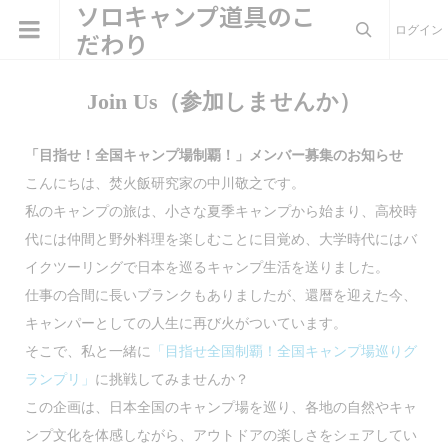
ソロキャンプ道具のこ
ログイン
だわり

Join Us（参加しませんか）
「目指せ！全国キャンプ場制覇！」メンバー募集のお知らせ
こんにちは、焚火飯研究家の中川敬之です。
私のキャンプの旅は、小さな夏季キャンプから始まり、高校時
代には仲間と野外料理を楽しむことに目覚め、大学時代にはバ
イクツーリングで日本を巡るキャンプ生活を送りました。
仕事の合間に長いブランクもありましたが、還暦を迎えた今、
キャンパーとしての人生に再び火がついています。
そこで、私と一緒に
「目指せ全国制覇！全国キャンプ場巡りグ
ランプリ」
に挑戦してみませんか？
この企画は、日本全国のキャンプ場を巡り、各地の自然やキャ
ンプ文化を体感しながら、アウトドアの楽しさをシェアしてい