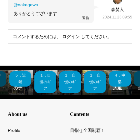
@nakagawa
森焚人
ありがとうございます
2024.11.23 09:55
返信
コメントするためには、
ログイン
してください。
中
５．近
１．自
１．自
１．自
４．中
県
大阪制
ギア紹
ギア紹
ギア紹
岐阜県
覇！杜
介 宿
介 焚
介 タ
制覇！
畿
慢のギ
慢のギ
慢のギ
部
・...
のテ...
泊セ...
火＆...
ープ...
大垣...
ア
ア
ア
About us
Contents
Profile
目指せ全国制覇！