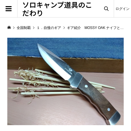
ソロキャンプ道具のこ
ログイン
だわり

全国制覇
１．自慢のギア
ギア紹介 MOSSY OAK ナイフと自作革砥