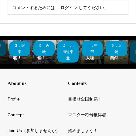
コメントするためには、
ログイン
してください。
関
３．関
５．近
２．北
４．中
５．近
県
神奈川
和歌山
秋田県
岐阜県
大阪府
！
県制
県制
制覇！
制覇！
制覇！
東
畿
海道東
部
畿
.
覇！...
覇！...
田沢...
大垣...
自然...
北
About us
Contents
Profile
目指せ全国制覇！
Concept
マスター称号獲得者
Join Us（参加しませんか）
始めましょう！