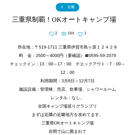
５．近畿
三重県制覇！OKオートキャンプ場
2
164
1
所在地：〒519-1711 三重県伊賀市島ヶ原１２４２８
料 金：2500～4000円（要確認）☎0595-59-2079
チェックイン：13：00～17：00 チエックアウト：7：00～
12：00
利用期間：3月8日～12月7日
施設設備：管理棟、売店、炊事場、シャワールーム
レンタル：なし。
全国キャンプ場巡りグランプリ
まずは近隣の近畿地方を攻めてます。
三重県OKオートキャンプ場
谷間で山に囲まれて