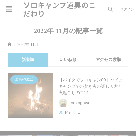
ソロキャンプ道具のこ
ログイン
だわり

2022年 11月の記事一覧
2022年 11月
新着順
いいね順
アクセス数順
よもやま話
【バイクでソロキャン09】バイク
キャンプでの焚き火の楽しみ方と
火起こしのコツ
nakagawa
149
1