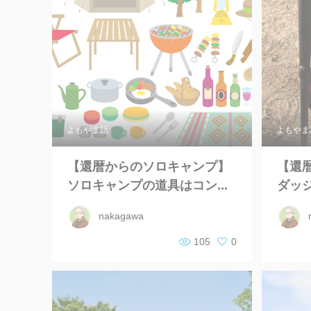
よもやま話
よもやま
【還暦からのソロキャンプ】
【還
ソロキャンプの道具はコン...
ダッジ
nakagawa
105
0