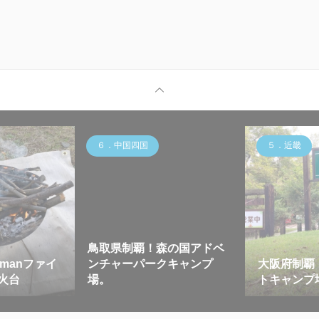
６．中国四国
５．近畿
鳥取県制覇！森の国アドベ
emanファイ
ンチャーパークキャンプ
大阪府制覇
焚火台
場。
トキャン