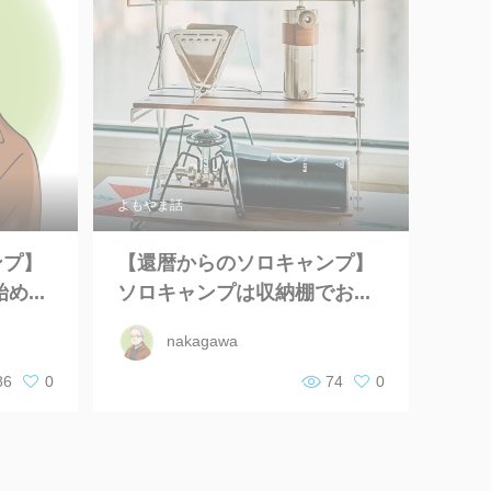
よもやま話
ンプ】
【還暦からのソロキャンプ】
...
ソロキャンプは収納棚でお...
nakagawa
86
0
74
0