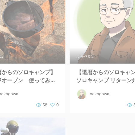
話
よもやま話
暦からのソロキャンプ】
【還暦からのソロキャ
オーブン 使ってみ...
ソロキャンプ リターン始め
nakagawa
nakagawa
58
0