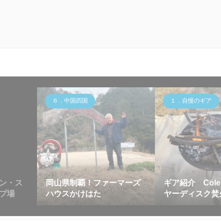
６．中国四国
１．自慢のギア
ン・ス
岡山県制覇！ファーマーズ
ギア紹介 Col
プ場
ハウスかけはた
ヤーディスク