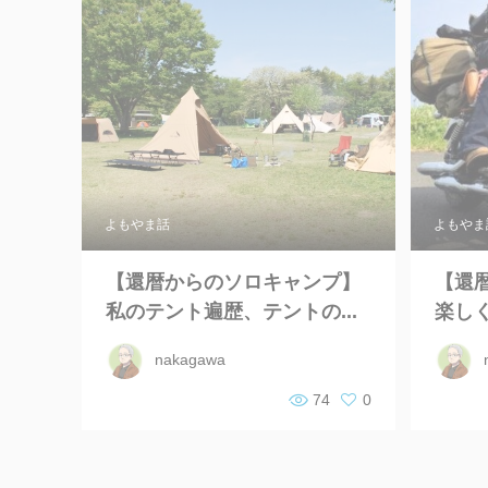
よもやま話
よもやま
【還暦からのソロキャンプ】
【還
私のテント遍歴、テントの...
楽し
nakagawa
74
0