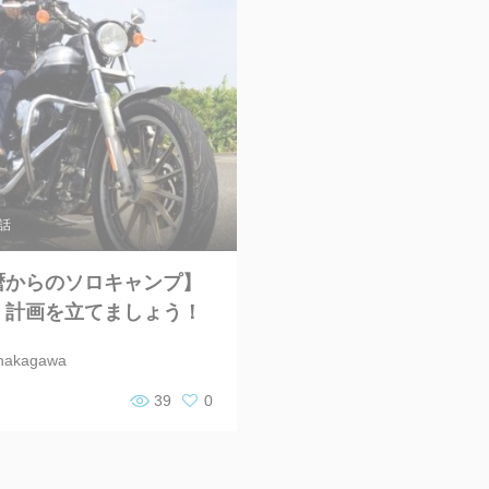
話
暦からのソロキャンプ】
く計画を立てましょう！
nakagawa
39
0