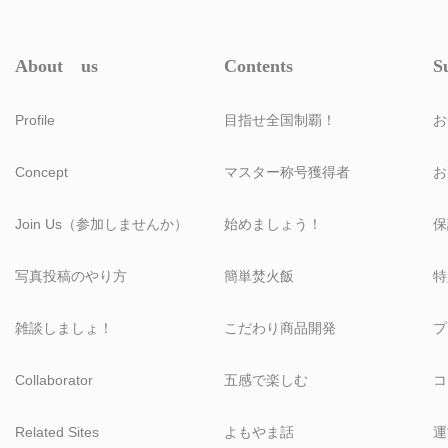
About us
Contents
S
Profile
目指せ全国制覇！
お
Concept
マスター称号獲得者
お
Join Us（参加しませんか）
始めましょう！
保
写真投稿のやり方
簡単焚火飯
特
雑談しましょ！
こだわり商品開発
プ
Collaborator
五感で楽しむ
コ
Related Sites
よもやま話
運