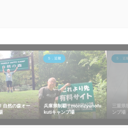
５．近畿
５．近
！自然の森オー
兵庫県制覇！monnzyunofu
三重県
プ場
kutiキャンプ場
ンプ