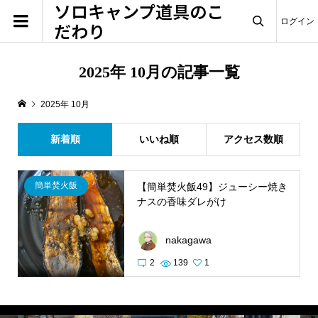
ソロキャンプ道具のこ
ログイン
だわり

2025年 10月の記事一覧
2025年 10月
新着順
いいね順
アクセス数順
簡単焚火飯
【簡単焚火飯49】ジューシー焼き
ナスの香味ダレがけ
nakagawa
2
139
1