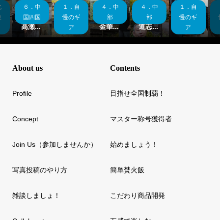
北
６．中
１．自
４．中
４．中
１．自
県
山口県
ギア紹
福井県
山梨県
ギア紹
！
制覇！
介 タ
制覇！
制覇！
介 宿
東
国四国
慢のギ
部
部
慢のギ
.
高瀬...
ープ...
金華...
道志...
泊セ...
ア
ア
About us
Contents
Profile
目指せ全国制覇！
Concept
マスター称号獲得者
Join Us（参加しませんか）
始めましょう！
写真投稿のやり方
簡単焚火飯
雑談しましょ！
こだわり商品開発