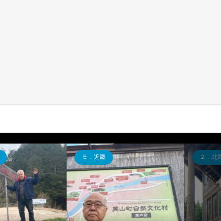
５．近畿
２．北