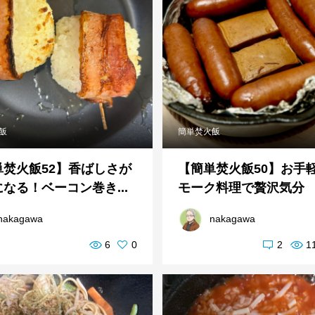
飯
簡単焚火飯
単焚火飯52】香ばしさが
【簡単焚火飯50】お手
なる！ベーコン巻き...
モーク料理で贅沢気分
nakagawa
nakagawa
6
0
2
1