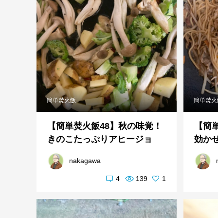
簡単焚火飯
簡単焚火
【簡単焚火飯48】秋の味覚！
【簡
きのこたっぷりアヒージョ
効か
nakagawa
4
139
1