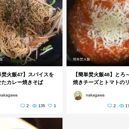
飯
簡単焚火飯
単焚火飯47】スパイスを
【簡単焚火飯46】とろ
せたカレー焼きそば
焼きチーズとトマトのリゾ
nakagawa
nakagawa
2
135
1
2
1