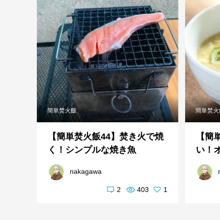
簡単焚火飯
簡単焚火
【簡単焚火飯44】焚き火で焼
【簡
く！シンプルな焼き魚
い！
nakagawa
2
403
1