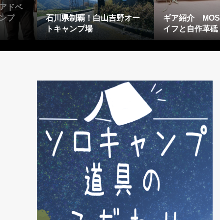
アドベ
ンプ
石川県制覇！白山吉野オー
ギア紹介 MOSS
トキャンプ場
イフと自作革砥