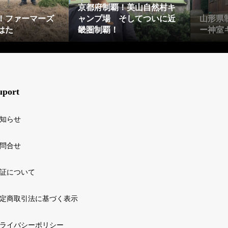
京都府制覇！美山自然村キ
！ファーマーズ
ャンプ場 そしてついに近
山形県
はた
畿圏制覇！
ー神室
uport
知らせ
問合せ
証について
定商取引法に基づく表示
ライバシーポリシー