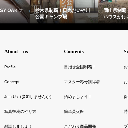
Y OAK ナ
栃木県制覇！日光だいや川
岡山県制覇
公園キャンプ場
ハウスかけ
About us
Contents
S
Profile
目指せ全国制覇！
お
Concept
マスター称号獲得者
お
Join Us（参加しませんか）
始めましょう！
保
写真投稿のやり方
簡単焚火飯
特
雑談しましょ！
こだわり商品開発
プ