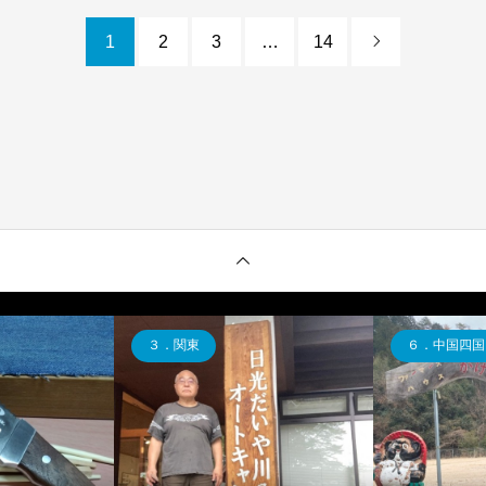
1
2
3
…
14

３．関東
６．中国四国