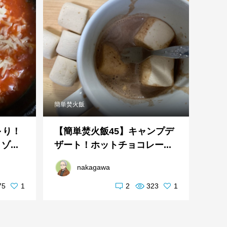
簡単焚火飯
～り！
【簡単焚火飯45】キャンプデ
...
ザート！ホットチョコレー...
nakagawa
75
1
2
323
1