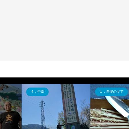
４．中部
１．自慢のギア