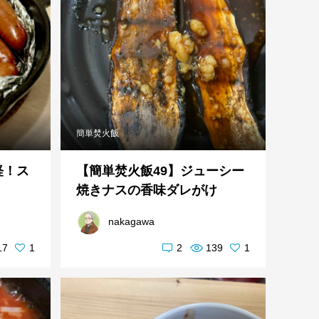
簡単焚火飯
軽！ス
【簡単焚火飯49】ジューシー
焼きナスの香味ダレがけ
nakagawa
17
1
2
139
1