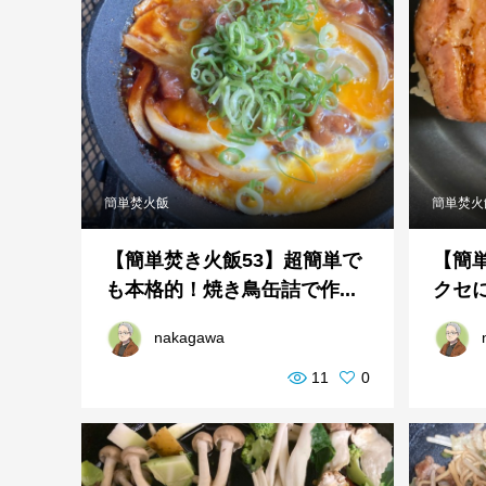
簡単焚火飯
簡単焚火
【簡単焚き火飯53】超簡単で
【簡
も本格的！焼き鳥缶詰で作...
クセに
nakagawa
11
0