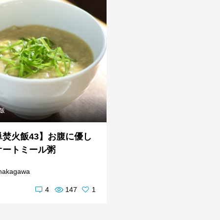
飯
単焚火飯43】お腹に優し
オートミール粥
nakagawa
4
147
1