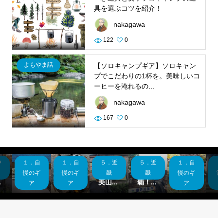
具を選ぶコツを紹介！
nakagawa
122
0
よもやま話
【ソロキャンプギア】ソロキャン
プでこだわりの1杯を。美味しいコ
ーヒーを淹れるの...
nakagawa
167
0
中
１．自
１．自
５．近
５．近
１．自
県
ギア紹
ギア紹
京都府
和歌山
ギア紹
！
介 M
介 憧
制覇！
県制
介 タ
慢のギ
慢のギ
畿
畿
慢のギ
.
OSS...
れの...
美山...
覇！...
ープ...
ア
ア
ア