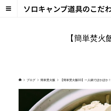
ソロキャンプ道具のこだ
【簡単焚火
ブログ
簡単焚火飯
【簡単焚火飯03】一人鍋でぽかぽか