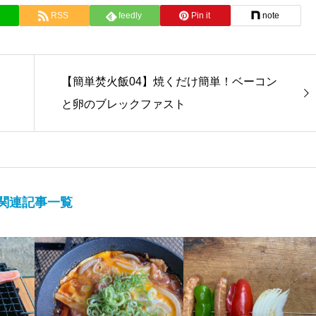
RSS
feedly
Pin it
note
【簡単焚火飯04】焼くだけ簡単！ベーコン
と卵のブレックファスト
関連記事一覧