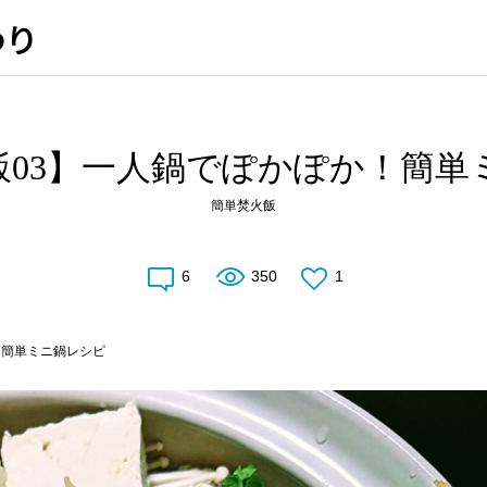
わり
飯03】一人鍋でぽかぽか！簡単
簡単焚火飯
6
350
1
！簡単ミニ鍋レシピ