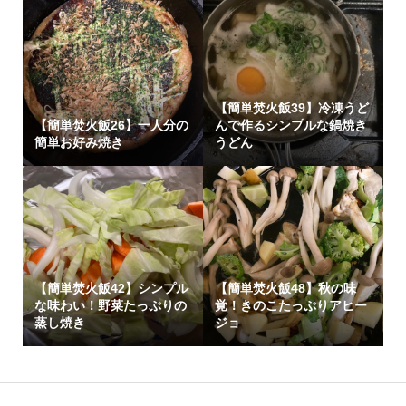
【簡単焚火飯39】冷凍うど
【簡単焚火飯26】一人分の
んで作るシンプルな鍋焼き
簡単お好み焼き
うどん
【簡単焚火飯42】シンプル
【簡単焚火飯48】秋の味
な味わい！野菜たっぷりの
覚！きのこたっぷりアヒー
蒸し焼き
ジョ