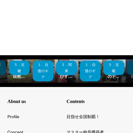
３．関
１．自
５．近
４．中
４．中
６．中
馬県
ギア紹
大阪制
石川県
福井県
島根県
覇！
介 パ
覇！杜
制覇！
制覇！
制覇！
東
慢のギ
畿
部
部
国四国
す...
ップ...
のテ...
白山...
金華...
ふる...
ア
About us
Contents
Profile
目指せ全国制覇！
Concept
マスター称号獲得者