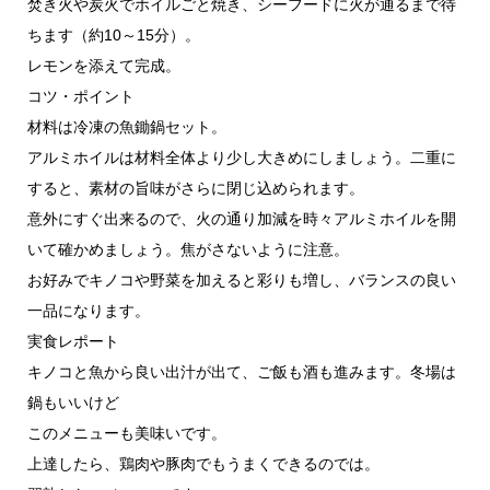
焚き火や炭火でホイルごと焼き、シーフードに火が通るまで待
ちます（約10～15分）。
レモンを添えて完成。
コツ・ポイント
材料は冷凍の魚鋤鍋セット。
アルミホイルは材料全体より少し大きめにしましょう。二重に
すると、素材の旨味がさらに閉じ込められます。
意外にすぐ出来るので、火の通り加減を時々アルミホイルを開
いて確かめましょう。焦がさないように注意。
お好みでキノコや野菜を加えると彩りも増し、バランスの良い
一品になります。
実食レポート
キノコと魚から良い出汁が出て、ご飯も酒も進みます。冬場は
鍋もいいけど
このメニューも美味いです。
上達したら、鶏肉や豚肉でもうまくできるのでは。