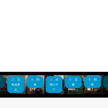
１．自
５．近
３．関
５．近
５．近
５．近
ア紹
兵庫県
神奈川
奈良県
大阪府
和歌山
 宿
制覇！
県制
制覇！
制覇！
県制
慢のギ
畿
東
畿
畿
畿
セ...
mon...
覇！...
カン...
H...
覇！...
ア