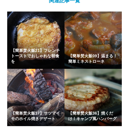
関連記事一覧
【簡単焚火飯21】フレンチ
トーストでおしゃれな朝食
【簡単焚火飯09】温まる！
を
簡単ミネストローネ
【簡単焚火飯37】サツマイ
【簡単焚火飯36】焼くだ
モのホイル焼きデザート
け！キャンプ風ハンバーグ